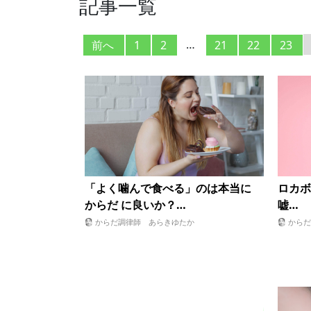
記事一覧
…
前へ
1
2
21
22
23
「よく噛んで食べる」のは本当に
ロカボ
からだ に良いか？…
嘘…
からだ調律師 あらきゆたか
からだ