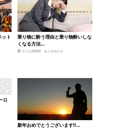
ペット
乗り物に酔う理由と乗り物酔いしな
くなる方法…
からだ調律師 あらきゆたか
ーロ
新年おめでとうございます!!…