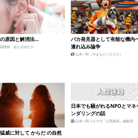
の原因と解消法…
バカ発見器として有能な機内
連れ込み論争
調律師 あらきゆたか
山本一郎（やまもといちろう）
日本でも騒がれるNPOとマネ
ンダリングの話
山本一郎メルマガ「人間迷路」編集部
猛威に対して からだ の自然