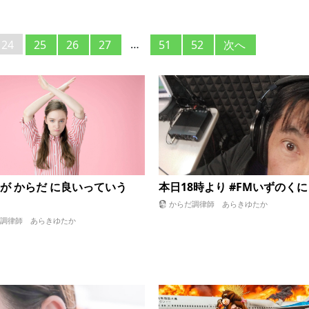
…
24
25
26
27
51
52
次へ
が からだ に良いっていう
本日18時より #FMいずのくに
からだ調律師 あらきゆたか
調律師 あらきゆたか