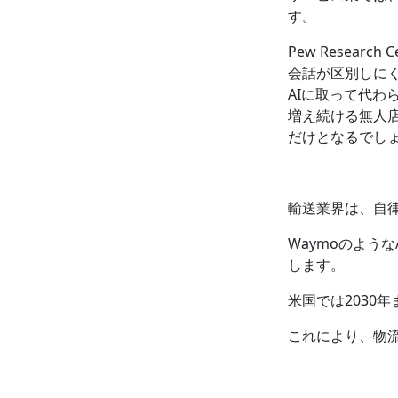
す。
Pew Resea
会話が区別しにく
AIに取って代
増え続ける無人
だけとなるでし
輸送業界は、自
Waymoのよう
します。
米国では2030
これにより、物