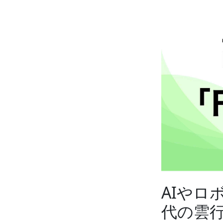
AIや
代の雲