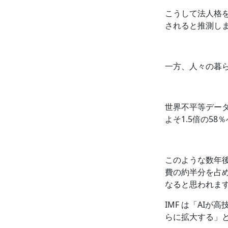
こうして法人格を
されると推測し
一方、人々の暮
世界不平等データ
よそ1.5倍の5
このような数年
費の約半分を占め
なると思われま
IMF は「AI
らに拡大する」