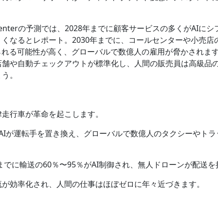
rch Centerの予測では、2028年までに顧客サービスの多くがAI
くなるとレポート。2030年までに、コールセンターや小売店
わられる可能性が高く、グローバルで数億人の雇用が脅かされま
店舗や自動チェックアウトが標準化し、人間の販売員は高級品
ょう。
律走行車が革命を起こします。
なAIが運転手を置き換え、グローバルで数億人のタクシーやト
年までに輸送の60％〜95％がAI制御され、無人ドローンが配送
流が効率化され、人間の仕事はほぼゼロに年々近づきます。