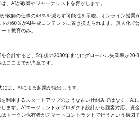
は、AIが教師やジャーナリストを脅かします。
AIが教師の仕事の43％を減らす可能性を示唆。オンライン授業が
トの60％がAI生成コンテンツに置き換えられます。無人化で
リート教育のみ。
を合計すると、5年後の2030年までにグローバル失業率が20-
実はここまでが序章です。
年代には、AIによる起業が続出します。
Iを利用するスタートアップのような古い仕組みではなく、AIに
味します。AIエージェントがプロダクト設計から顧客対応、資
スはトークン保有者がスマートコントラクトで行うという構図