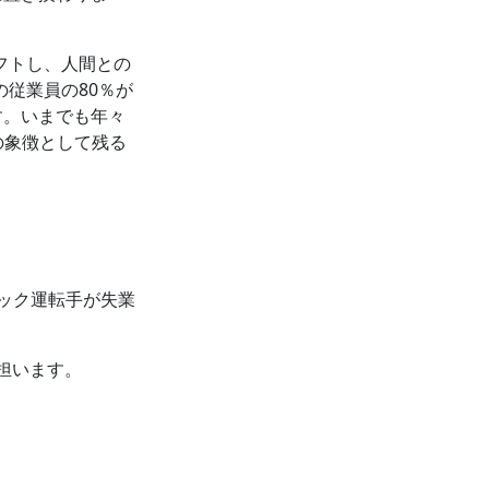
にシフトし、人間との
の従業員の80％が
す。いまでも年々
の象徴として残る
ラック運転手が失業
を担います。