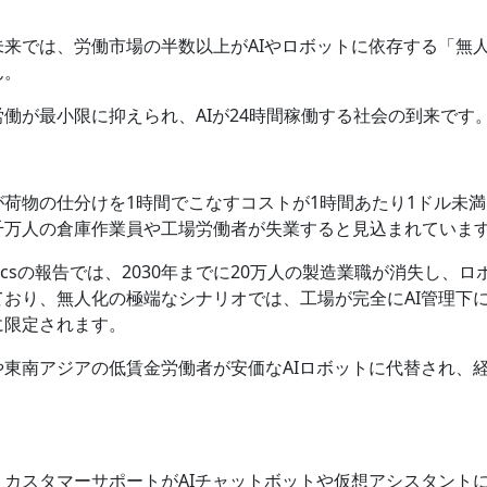
未来では、労働市場の半数以上がAIやロボットに依存する「無
ん。
働が最小限に抑えられ、AIが24時間稼働する社会の到来です
が荷物の仕分けを1時間でこなすコストが1時間あたり1ドル未
千万人の倉庫作業員や工場労働者が失業すると見込まれていま
onomicsの報告では、2030年までに20万人の製造業職が消失し
ており、無人化の極端なシナリオでは、工場が完全にAI管理下
に限定されます。
や東南アジアの低賃金労働者が安価なAIロボットに代替され、
、カスタマーサポートがAIチャットボットや仮想アシスタント