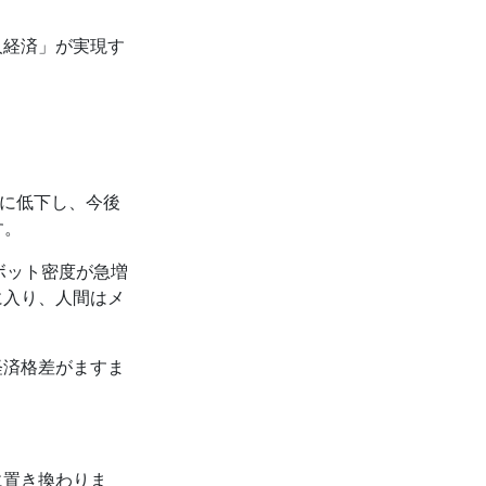
人経済」が実現す
。
満に低下し、今後
す。
、ロボット密度が急増
に入り、人間はメ
経済格差がますま
に置き換わりま