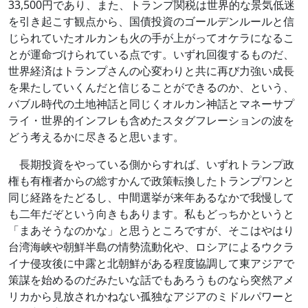
33,500円であり、また、トランプ関税は世界的な景気低迷
を引き起こす観点から、国債投資のゴールデンルールと信
じられていたオルカンも火の手が上がってオケラになるこ
とが運命づけられている点です。いずれ回復するものだ、
世界経済はトランプさんの心変わりと共に再び力強い成長
を果たしていくんだと信じることができるのか、という、
バブル時代の土地神話と同じくオルカン神話とマネーサプ
ライ・世界的インフレも含めたスタグフレーションの波を
どう考えるかに尽きると思います。
長期投資をやっている側からすれば、いずれトランプ政
権も有権者からの総すかんで政策転換したトランプワンと
同じ経路をたどるし、中間選挙が来年あるなかで我慢して
も二年だぞという向きもあります。私もどっちかというと
「まあそうなのかな」と思うところですが、そこはやはり
台湾海峡や朝鮮半島の情勢流動化や、ロシアによるウクラ
イナ侵攻後に中露と北朝鮮がある程度協調して東アジアで
策謀を始めるのだみたいな話でもあろうものなら突然アメ
リカから見放されかねない孤独なアジアのミドルパワーと