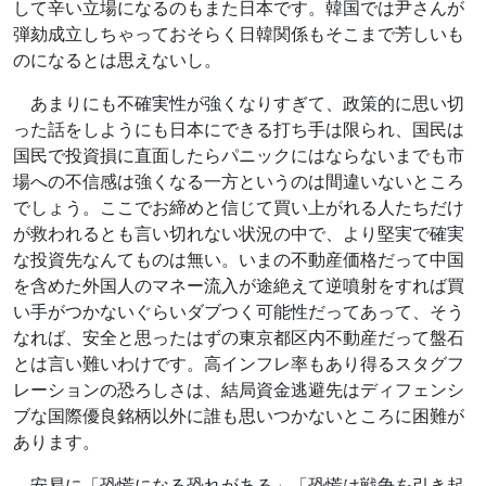
して辛い立場になるのもまた日本です。韓国では尹さんが
弾劾成立しちゃっておそらく日韓関係もそこまで芳しいも
のになるとは思えないし。
あまりにも不確実性が強くなりすぎて、政策的に思い切
った話をしようにも日本にできる打ち手は限られ、国民は
国民で投資損に直面したらパニックにはならないまでも市
場への不信感は強くなる一方というのは間違いないところ
でしょう。ここでお締めと信じて買い上がれる人たちだけ
が救われるとも言い切れない状況の中で、より堅実で確実
な投資先なんてものは無い。いまの不動産価格だって中国
を含めた外国人のマネー流入が途絶えて逆噴射をすれば買
い手がつかないぐらいダブつく可能性だってあって、そう
なれば、安全と思ったはずの東京都区内不動産だって盤石
とは言い難いわけです。高インフレ率もあり得るスタグフ
レーションの恐ろしさは、結局資金逃避先はディフェンシ
ブな国際優良銘柄以外に誰も思いつかないところに困難が
あります。
安易に「恐慌になる恐れがある」「恐慌は戦争を引き起