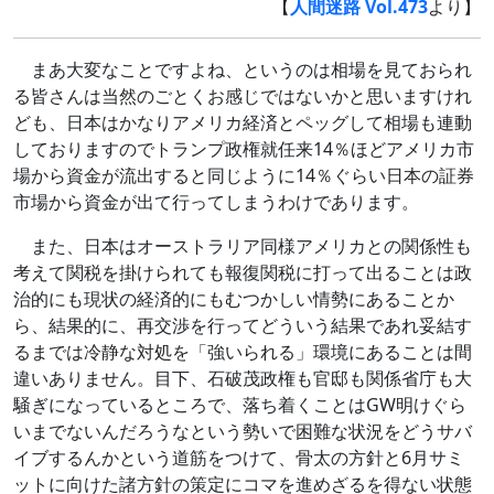
【
人間迷路 Vol.473
より】
まあ大変なことですよね、というのは相場を見ておられ
る皆さんは当然のごとくお感じではないかと思いますけれ
ども、日本はかなりアメリカ経済とペッグして相場も連動
しておりますのでトランプ政権就任来14％ほどアメリカ市
場から資金が流出すると同じように14％ぐらい日本の証券
市場から資金が出て行ってしまうわけであります。
また、日本はオーストラリア同様アメリカとの関係性も
考えて関税を掛けられても報復関税に打って出ることは政
治的にも現状の経済的にもむつかしい情勢にあることか
ら、結果的に、再交渉を行ってどういう結果であれ妥結す
るまでは冷静な対処を「強いられる」環境にあることは間
違いありません。目下、石破茂政権も官邸も関係省庁も大
騒ぎになっているところで、落ち着くことはGW明けぐら
いまでないんだろうなという勢いで困難な状況をどうサバ
イブするんかという道筋をつけて、骨太の方針と6月サミ
ットに向けた諸方針の策定にコマを進めざるを得ない状態