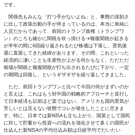
です。
関係先もみんな「打つ手がないよね」と、事態の深刻さ
に比して政策出動の手が停まっているのは、本当に単純に
人災だからであって、前回のトランプ政権（トランプワ
ン）のころも確かに関税を吹っ掛ける→報復関税が起きる
が半年の間に6回繰り返されるたび株価は下落し、景気後
退に直面してきた経緯があります。その間、これといった
経済的に凄いことも生産性が上がる何かもなく、ただただ
相場が関税と報復関税が打ち出されるたびに下がり、一定
の期間は回復し、というギザギザを繰り返してきました。
ただ、前回トランプワンと比べて今回の何がまずいのか
と言えば、これはもう対中国の戦略的アプローチと並行し
て日本経済も以前ほど楽ではない、アメリカも国内景気が
芳しいとは言えない状態でコレが発生したことに尽きま
す。特に、日本では新NISAも立ち上がり、国策として国民
に対して貯蓄から投資への流れを強化させて多くの国民が
仕込んだ新NISAの平均仕込み額は日経平均でだいたい