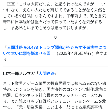
正直「こりゃ大変だなあ」と思うわけなんですが… い
つになく、えらい人たちが総じてできることがなく呆然と
しているのは気になるんですよね。半年前まで、割と意気
軒昂に日本経済は盤石だって仰っていたような気がする
し、まあ私もいまでもそうは思っておりますが。
▽
「
人間迷路 Vol.473 トランプ関税がもたらす不確実性につ
いて大いに頭を悩ませる回
」（2025年4月6日発行）序文よ
り
山本一郎メルマガ『
人間迷路
』
ネット業界とゲーム業界の投資界隈では知らぬ者のない独
特のポジションを築き、国内海外のコンテンツ制作環境に
精通。日本のネット社会最強のウォッチャーの一人であ
り、また誰よりもプロ野球とシミュレーションゲームを愛
する、「元・切込隊長」こと山本一郎による産業裏事情、