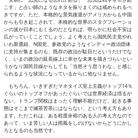
こす」と占い師のようなネタを振りまくのは戒められるべ
きですが、ただ、本格的な景気後退がアメリカからも中国
からも引き起こされて、本格的な世界のスタグフレーショ
ンの波が日本にもくるのだとなれば、明らかに社会不安は
広がっていくことでしょう。よく考えたら国民民主党やれ
いわ新選組、N国党、参政党のようなインディー政治団体
に支持が集まるのも、既存の政治が駄目だというだけでな
く、いまの政治の延長線上に幸せな未来を描きづらいとい
うかなり国民目線からしても「当然そう思うわな」と感じ
られるような状況になっているからに他なりません。
もちろん、いきすぎたマネタイズ至上主義がトップ14％
ぐらいのトップオフがあったぐらいでは世界経済は揺るが
ない、トランプ関税はまったく理解不能だけど、起きる事
態はそこまで滅茶苦茶にはならない、という考え方もあり
ます。ただこれは、ある程度余裕のある人の考え方なので
あって、いま苦しい人は雨風をしのげないからどうにかし
ろとなるのも当然です。