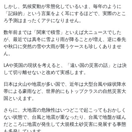
しかし、気候変動が常態化しているいま、毎年のように
「記録的」という言葉をよく耳にするほどで、実際のとこ
ろ予測はまったくアテになりません。
数年前までは「関東で積雪」といえば大ニュースでした
が、最近では真冬に雪より雨が降ることが増え、逆に春先
や秋口に突然の雪や大雨が襲うケースも珍しくありませ
ん。
LAや英国の現状を考えると、「遠い国の災害の話」とは決
して切り離せないと改めて実感します。
日本は火山や地震が多い国で、近年は大型台風や線状降水
帯による豪雨など、世界的にもトップクラスの自然災害大
国といえます。
さらに、大地震の危険性はいつどこで起こってもおかしく
ない状態で、台風と地震が重なったり、台風で地盤が緩ん
だところに地震が発生して大規模土砂災害に発展する事態
も多発しています。