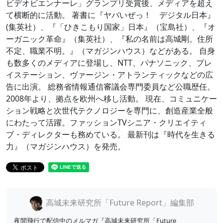
ビデオビエンナーレ」グランプリ受賞後、メディアを超え
て横断的に活動。 著書に『ヤバいぜっ！ デジタル日本』
(集英社）、『「ひきこもり国家」日本』（宝島社）、『オ
ーガニック革命』（集英社）、『私の名前は高城剛。住所
不定、職業不明。』（マガジンハウス）などがある。 自身
も数多くのメディアに登場し、NTT、パナソニック、プレ
イステーション、ヴァージン・アトランティックなどの広
告に出演。 総務省情報通信審議会専門委員など公職歴任。
2008年より、拠点を欧州へ移し活動。 現在、コミュニケー
ション戦略と次世代テクノロジーを専門に、創造産業全般
にわたって活躍。ファッションTVシニア・クリエイティ
ブ・ディレクターも務めている。 最新刊は『時代を生きる
力』（マガジンハウス）を発売。
高城未来研究所「Future Report」編集部
夜間飛行で配信中のメルマガ『高城未来研究所「Future