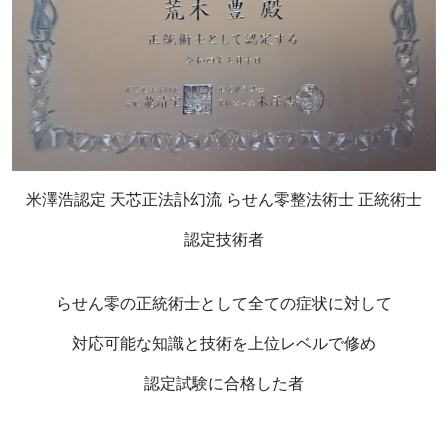
米澤浩認定 天芯正法訃幻流 らせん零整法術士 正統術士
認定技術者
らせん零の正統術士として全ての症状に対して
対応可能な知識と技術を上位レベルで修め
認定試験に合格した者