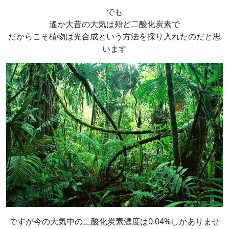
でも
遙か大昔の大気は殆ど二酸化炭素で
だからこそ植物は光合成という方法を採り入れたのだと思
います
ですが今の大気中の二酸化炭素濃度は0.04%しかありませ