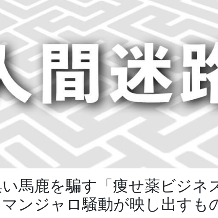
集い馬鹿を騙す「痩せ薬ビジネ
 マンジャロ騒動が映し出すも