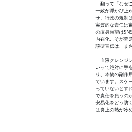
翻って「なぜこ
一致が浮かび上
せ、行政の規制
実質的な責任は
の痩身願望はS
内在化こそが問
談型宣伝は、ま
血液クレンジン
いって絶対に手
り、本物の副作
ています。スケ
っていないとす
で責任を負うの
安易化をどう防
は炎上の熱が冷