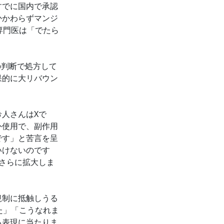
すでに国内で承認
かかわらずマンジ
専門医は「でたら
の判断で処方して
果的に大リバウン
人さんはXで
外使用で、副作用
です」と苦言を呈
いけないのです
さらに拡大しま
規制に抵触しうる
た」「こうなれま
る表現に当たりま