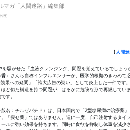
ルマガ「人間迷路」編集部
0分公開
【
人間迷路
本中を騒がせた「血液クレンジング」問題を覚えているでしょう
春香）さんら自称インフルエンサーが、医学的根拠のきわめて
「効果への疑問」「誇大広告の疑い」として炎上した一件です。
くほど似た構造を持つ問題が、はるかに危険な形で再燃してい
動です。
般名：チルゼパチド）は、日本国内で「2型糖尿病の治療薬」
す。「痩せ薬」ではありません。週に一度、自己注射するタイ
ロールに強い効果を持ちます。同時に食欲を抑制し体重を減少