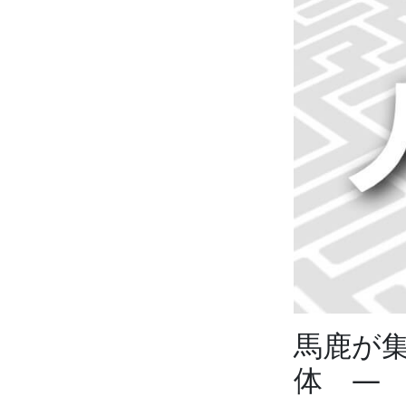
馬鹿が
体 ―