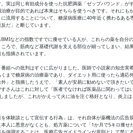
す。実は同じ有効成分を使った抗肥満薬「ゼップバウンド」が
満治療が目的であれば本来はそちらを使うべきです。それにも
トに流用することについて、糖尿病医療に40年近く携わるある
違反だ」と断じています。
BMIなどの指数ですでに痩せている人が、これらの薬を自分
ところで、筋肉など基礎代謝を支える部位が細ってしまい、結
題も指摘されています。
番組への批判はすぐに広がりました。医師で小説家の知念実希
あくまで糖尿病の治療薬であり、ダイエット用に使ったら適応
象外」と指摘したうえで、「素人が安易に勧めないで頂きたい
ぴすさんはこれに対して「医者でなければ医薬品に関わっては
論しましたが、これがかえって火に油を注ぐ格好となり、炎上は
を体験談として宣伝する行為」は、それ自体が薬機法の広告
え本人に悪意がなくとも、処方薬について「1か月で5キロ痩せ
果を強調することは、医療広告ガイドラインが原則として禁じ