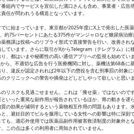
て番組内でサービスを宣伝した溝口さんも含め、事業者・広告
に責任が問われうる構造となっています。
でに始まっています。東京都が2025年度にX上で発出した医
ち、約75パーセントにあたる375件がマンジャロなど糖尿病治
の薬務課は投稿へのリプライ形式で直接警告を行い、改善されな
しています。さらに取引がXからTelegram（テレグラム）に
おり、都はいまや秘匿性の高い通信アプリへの監視も始めてい
1月から、不適切な広告を行う医療機関に対し、薬機法第68条に
おり、違反が認定されれば2年以下の懲役を含む刑事罰の対象に
系のクリニックへの警告や摘発はどしどしやって欲しいと思い
のリスクも見過ごせません。これは「痩せ薬」ではないので
害といった重篤な副作用が報告されているほか、胃の動きを遅
物質の効果が減弱するという薬物相互作用の問題もあります。
ると、避妊目的でピルを服用している女性への影響は特に深刻
じても、適応外使用では医薬品副作用被害救済制度の対象外と
す。この点は多くの利用者に周知されていません。