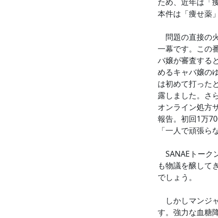
ため、近年は「
本件は「痩せ薬
問題の直接の火種と
一幕です。この
バ嬢が審査する
めるキャバ嬢の
は初めて打った
露しました。さ
オンライン処方サ
報告。初回1万7
「一人で頑張ら
SANAEトー
も物議を醸して
でしょう。
しかしマンジャ
す。強力な血糖