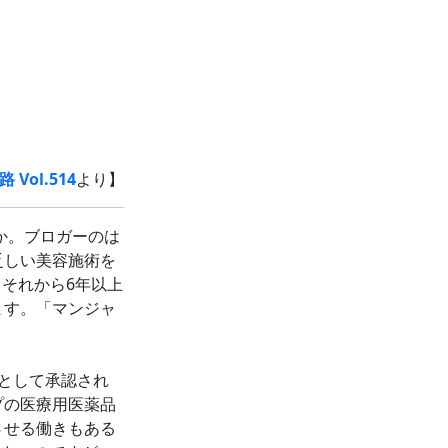
 Vol.514
より】
か。ブロガーのは
乏しい美容施術を
それから6年以上
ます。「マンジャ
として承認され
プの医療用医薬品
させる働きもある