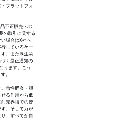
塔・プラットフォ
薬品不正販売への
療薬の取引に関する
い場合はX社へ
移行しているケー
ます。また厚生労
基づく是正通知の
なります。こう
ます。
す。急性膵炎・胆
らせる作用から低
水商売界隈での使
です。そして万が
なり、すべてが自