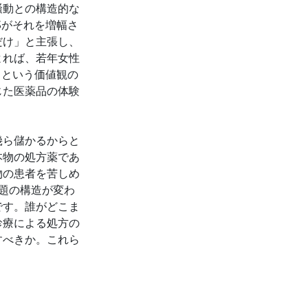
騒動との構造的な
Sがそれを増幅さ
だけ」と主張し、
よれば、若年女性
」という価値観の
じた医薬品の体験
幾ら儲かるからと
本物の処方薬であ
物の患者を苦しめ
題の構造が変わ
です。誰がどこま
診療による処方の
すべきか。これら