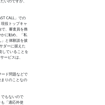
したいのですが、
T CALL」での
、現役トップキャ
内で、審査員を務
やかに勧め、「私
ん」と体験談を披
サダーに据えた
出資していることを
のサービスは、
。
サード問題などで
決まりのことなの
」でもないので
そも「適応外使