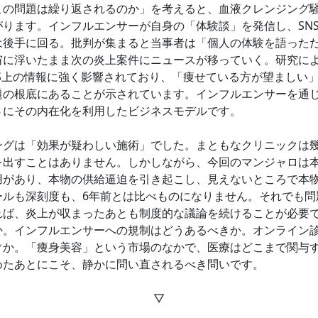
の問題は繰り返されるのか」を考えると、血液クレンジング
がります。インフルエンサーが自身の「体験談」を発信し、SN
は後手に回る。批判が集まると当事者は「個人の体験を語った
宙に浮いたまま次の炎上案件にニュースが移っていく。研究に
NS上の情報に強く影響されており、「痩せている方が望ましい
題の根底にあることが示されています。インフルエンサーを通
さにその内在化を利用したビジネスモデルです。
グは「効果が疑わしい施術」でした。まともなクリニックは
を出すことはありません。しかしながら、今回のマンジャロは
用があり、本物の供給逼迫を引き起こし、見えないところで本
ールも深刻度も、6年前とは比べものになりません。それでも問
れば、炎上が収まったあとも制度的な議論を続けることが必要
か。インフルエンサーへの規制はどうあるべきか。オンライン
ぐか。「痩身美容」という市場のなかで、医療はどこまで関与
めたあとにこそ、静かに問い直されるべき問いです。
▽