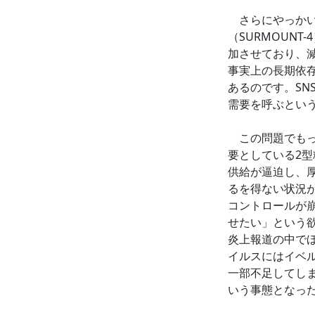
さらにやっかい
（SURMOUN
加させており、
事実上の長期依
あるのです。S
需要を呼ぶとい
この問題でもっ
要としている2
供給が逼迫し、
るを得ない状況
コントロールが
せたい」という
炎上報道の中で
イルスにはイベ
一部不足してし
いう事態となっ