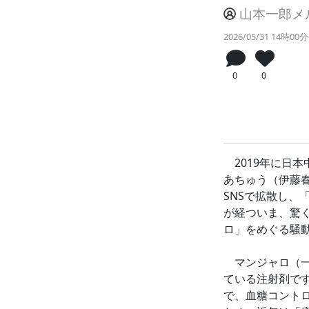
山本一郎メ
2026/05/31 14時0
0
0
2019年に日
あちゅう（伊藤
SNSで拡散し、
が経ついま、驚
ロ」をめぐる騒
マンジャロ（一
ている注射剤で
で、血糖コント