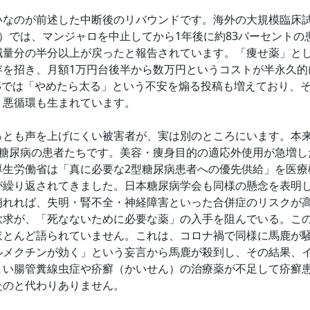
なのが前述した中断後のリバウンドです。海外の大規模臨床
T-4）では、マンジャロを中止してから1年後に約83パーセント
減量分の半分以上が戻ったと報告されています。「痩せ薬」と
存を招き、月額1万円台後半から数万円というコストが半永久的
NSでは「やめたら太る」という不安を煽る投稿も増えており、
う悪循環も生まれています。
とも声を上げにくい被害者が、実は別のところにいます。本
型糖尿病の患者たちです。美容・痩身目的の適応外使用が急増し
厚生労働省は「真に必要な2型糖尿病患者への優先供給」を医療
が繰り返されてきました。日本糖尿病学会も同様の懸念を表明
崩れれば、失明・腎不全・神経障害といった合併症のリスクが
欲求が、「死なないために必要な薬」の入手を阻んでいる。こ
ほとんど語られていません。これは、コロナ禍で同様に馬鹿が
ルメクチンが効く」という妄言から馬鹿が殺到し、その結果、
まい腸管糞線虫症や疥癬（かいせん）の治療薬が不足して疥癬
たのと代わりありません。