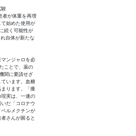
試験
の患者が体重を再増
して始めた使用が
に続く可能性が
それ自体が新たな
来マンジャロを必
たことで、薬の
機関に要請せざ
しています。血糖
高まります。「痩
の現実は、一連の
騒いだ「コロナウ
イベルメクチンが
患者さんが困ると