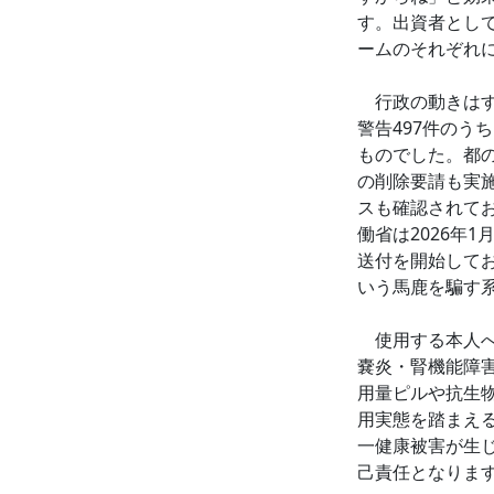
す。出資者とし
ームのそれぞれ
行政の動きはす
警告497件のう
ものでした。都
の削除要請も実施
スも確認されて
働省は2026年
送付を開始して
いう馬鹿を騙す
使用する本人へ
嚢炎・腎機能障
用量ピルや抗生
用実態を踏まえ
一健康被害が生
己責任となりま