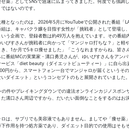
痩せ薬」としてSNSで急速に広まってきました。何度でも強調
」ではないのです。
なったのは、2026年5月にYouTubeで公開された番組「LAS
番組は、キャバクラ嬢を目指す女性が「挑戦者」として登場し
という企画で、登録者数は約49万人を抱えています。その番組
ゆいぴすさんが挑戦者に向かって「マンジャロ打ちな？」と軽
とき、1か月で5キロ痩せました」「こうなれますからね、皆さ
らに番組MCの実業家・溝口勇児さんが、ゆいぴすさんをアンバ
ービス「diet beauty（ダイエットビューティー）」に自ら
000円から、スマートフォン一台でマンジャロが届くというそ
ないダイエット」というコンセプトのもと展開されていました
クンの件やブレイキングダウンでの違法オンラインカジノスポン
きた溝口さん周辺ですから、だいたい面倒なことをするのはお
ロは、サプリでも美容液でもありません。ましてや「痩せ薬
降下作用を持つ処方薬であり、ダイエット目的での使用はそも