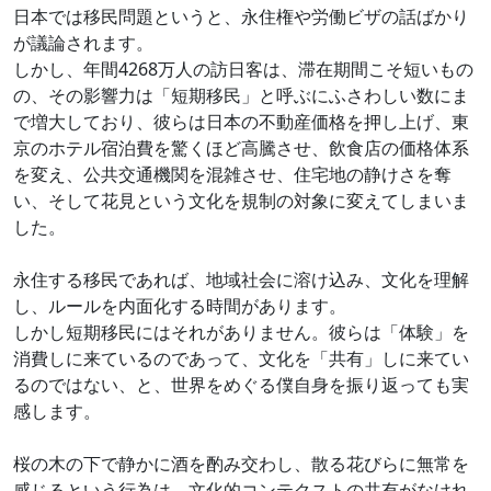
日本では移民問題というと、永住権や労働ビザの話ばかり
が議論されます。
しかし、年間4268万人の訪日客は、滞在期間こそ短いもの
の、その影響力は「短期移民」と呼ぶにふさわしい数にま
で増大しており、彼らは日本の不動産価格を押し上げ、東
京のホテル宿泊費を驚くほど高騰させ、飲食店の価格体系
を変え、公共交通機関を混雑させ、住宅地の静けさを奪
い、そして花見という文化を規制の対象に変えてしまいま
した。
永住する移民であれば、地域社会に溶け込み、文化を理解
し、ルールを内面化する時間があります。
しかし短期移民にはそれがありません。彼らは「体験」を
消費しに来ているのであって、文化を「共有」しに来てい
るのではない、と、世界をめぐる僕自身を振り返っても実
感します。
桜の木の下で静かに酒を酌み交わし、散る花びらに無常を
感じるという行為は、文化的コンテクストの共有がなけれ