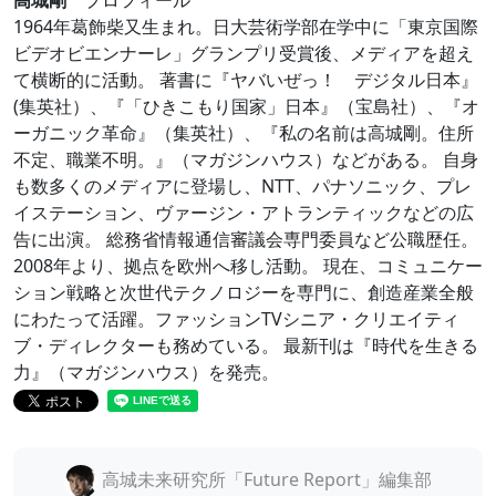
1964年葛飾柴又生まれ。日大芸術学部在学中に「東京国際
ビデオビエンナーレ」グランプリ受賞後、メディアを超え
て横断的に活動。 著書に『ヤバいぜっ！ デジタル日本』
(集英社）、『「ひきこもり国家」日本』（宝島社）、『オ
ーガニック革命』（集英社）、『私の名前は高城剛。住所
不定、職業不明。』（マガジンハウス）などがある。 自身
も数多くのメディアに登場し、NTT、パナソニック、プレ
イステーション、ヴァージン・アトランティックなどの広
告に出演。 総務省情報通信審議会専門委員など公職歴任。
2008年より、拠点を欧州へ移し活動。 現在、コミュニケー
ション戦略と次世代テクノロジーを専門に、創造産業全般
にわたって活躍。ファッションTVシニア・クリエイティ
ブ・ディレクターも務めている。 最新刊は『時代を生きる
力』（マガジンハウス）を発売。
高城未来研究所「Future Report」編集部