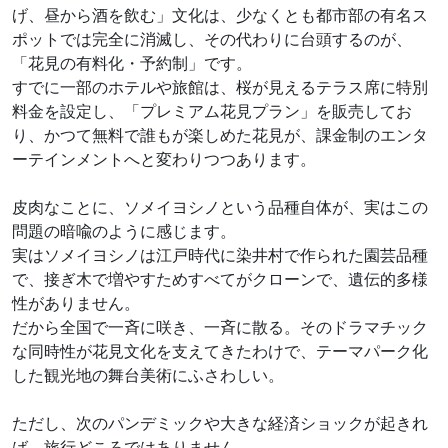
げ、昼から酒を飲む」文化は、少なくとも都市部の有名ス
ポットでは完全に消滅し、その代わりに台頭するのが、
「花見の有料化・予約制」です。
すでに一部のホテルや旅館は、桜が見えるテラス席に特別
料金を設定し、「プレミアム花見プラン」を販売してお
り、かつて無料で誰もが楽しめた花見が、課金制のエンタ
ーテインメントへと変わりつつあります。
皮肉なことに、ソメイヨシノという品種自体が、実はこの
問題の暗喩のように感じます。
実はソメイヨシノは江戸時代に染井村で作られた園芸品種
で、接ぎ木で増やすためすべてがクローンで、遺伝的多様
性がありません。
だから全国で一斉に咲き、一斉に散る。そのドラマチック
な同時性が花見文化を支えてきたわけで、テーマパーク化
した観光地の舞台美術にふさわしい。
ただし、次のパンデミックや大きな経済ショックが起きれ
ば、旅行どころではありません。