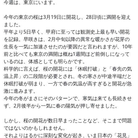
今週は、東京にいます。
今年の東京の桜は3月19日に開花し、28日頃に満開を迎え
ました。
平年より5日早く、甲府に至っては観測史上最も早い開花
を記録。早咲きは、2月中旬以降の異常な暖かさが花芽の
生長を一気に加速させたのが要因だと言われますが、10年
前と比べても東京の満開は概ね1週間ほど前倒しになって
いるのは、体感としても明らかです。
科学的に言えば、桜の開花には「休眠打破」と「春先の気
温上昇」の二段階が必要とされ、冬の寒さが中途半端だと
休眠打破が弱まり、一方で春の気温が高すぎると開花が急
激に進みます。
今年の冬がまさにそのパターンで、寒気は来ても長続きせ
ず、2月後半から一気に春の陽気が押し寄せました。
しかし、桜の開花が数日早まったことなど、そこまで問題
ではないのかもしれません。
それよりはるかに深刻な変化が起き、いま日本の「花見」