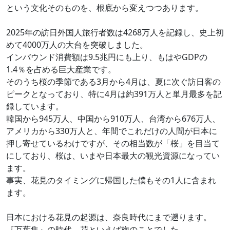
という文化そのものを、根底から変えつつあります。
2025年の訪日外国人旅行者数は4268万人を記録し、史上初
めて4000万人の大台を突破しました。
インバウンド消費額は9.5兆円にも上り、もはやGDPの
1.4％を占める巨大産業です。
そのうち桜の季節である3月から4月は、夏に次ぐ訪日客の
ピークとなっており、特に4月は約391万人と単月最多を記
録しています。
韓国から945万人、中国から910万人、台湾から676万人、
アメリカから330万人と、年間でこれだけの人間が日本に
押し寄せているわけですが、その相当数が「桜」を目当て
にしており、桜は、いまや日本最大の観光資源になってい
ます。
事実、花見のタイミングに帰国した僕もその1人に含まれ
ます。
日本における花見の起源は、奈良時代にまで遡ります。
『万葉集』の時代、花といえば梅のことでした。