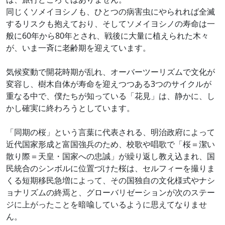
同じくソメイヨシノも、ひとつの病害虫にやられれば全滅
するリスクも抱えており、そしてソメイヨシノの寿命は一
般に60年から80年とされ、戦後に大量に植えられた木々
が、いま一斉に老齢期を迎えています。
気候変動で開花時期が乱れ、オーバーツーリズムで文化が
変容し、樹木自体が寿命を迎えつつある3つのサイクルが
重なる中で、僕たちが知っている「花見」は、静かに、し
かし確実に終わろうとしています。
「同期の桜」という言葉に代表される、明治政府によって
近代国家形成と富国強兵のため、校歌や唱歌で「桜＝潔い
散り際＝天皇・国家への忠誠」が繰り返し教え込まれ、国
民統合のシンボルに位置づけた桜は、セルフィーを撮りま
くる短期移民急増によって、その国独自の文化様式やナシ
ョナリズムの終焉と、グローバリゼーションが次のステー
ジに上がったことを暗喩しているように思えてなりませ
ん。