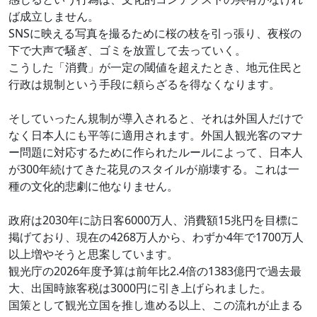
ば成立しません。
SNSに映える写真を撮るために桜の枝を引っ張り、夜桜の
下で大声で騒ぎ、ゴミを放置して去っていく。
こうした「消費」が一定の閾値を超えたとき、地元住民と
行政は規制という手段に頼らざるを得なくなります。
そしていったん規制が導入されると、それは外国人だけで
なく日本人にも平等に適用されます。外国人観光客のマナ
ー問題に対応するために作られたルールによって、日本人
が300年続けてきた花見のスタイルが崩壊する。これは一
種の文化的悲劇に他なりません。
政府は2030年に訪日客6000万人、消費額15兆円を目標に
掲げており、現在の4268万人から、わずか4年で1700万人
以上増やそうと思案しています。
観光庁の2026年度予算は前年比2.4倍の1383億円で過去最
大、出国時旅客税は3000円に引き上げられました。
国策として観光立国を推し進める以上、この流れが止まる