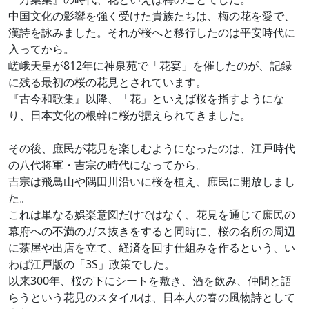
中国文化の影響を強く受けた貴族たちは、梅の花を愛で、
漢詩を詠みました。それが桜へと移行したのは平安時代に
入ってから。
嵯峨天皇が812年に神泉苑で「花宴」を催したのが、記録
に残る最初の桜の花見とされています。
『古今和歌集』以降、「花」といえば桜を指すようにな
り、日本文化の根幹に桜が据えられてきました。
その後、庶民が花見を楽しむようになったのは、江戸時代
の八代将軍・吉宗の時代になってから。
吉宗は飛鳥山や隅田川沿いに桜を植え、庶民に開放しまし
た。
これは単なる娯楽意図だけではなく、花見を通じて庶民の
幕府への不満のガス抜きをすると同時に、桜の名所の周辺
に茶屋や出店を立て、経済を回す仕組みを作るという、い
わば江戸版の「3S」政策でした。
以来300年、桜の下にシートを敷き、酒を飲み、仲間と語
らうという花見のスタイルは、日本人の春の風物詩として