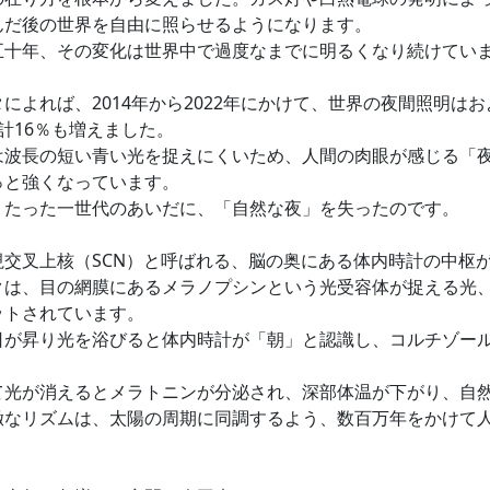
んだ後の世界を自由に照らせるようになります。
五十年、その変化は世界中で過度なまでに明るくなり続けてい
によれば、2014年から2022年にかけて、世界の夜間照明はお
計16％も増えました。
は波長の短い青い光を捉えにくいため、人間の肉眼が感じる「
っと強くなっています。
、たった一世代のあいだに、「自然な夜」を失ったのです。
視交叉上核（SCN）と呼ばれる、脳の奥にある体内時計の中枢
クは、目の網膜にあるメラノプシンという光受容体が捉える光
ットされています。
日が昇り光を浴びると体内時計が「朝」と認識し、コルチゾー
て光が消えるとメラトニンが分泌され、深部体温が下がり、自
緻なリズムは、太陽の周期に同調するよう、数百万年をかけて