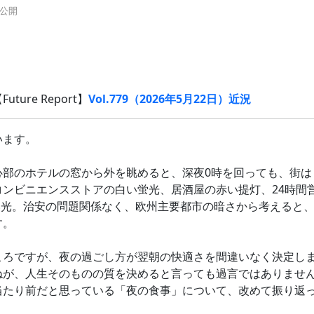
0分公開
ture Report】
Vol.779（2026年5月22日）近況
います。
心部のホテルの窓から外を眺めると、深夜0時を回っても、街は
コンビニエンスストアの白い蛍光、居酒屋の赤い提灯、24時間
白い光。治安の問題関係なく、欧州主要都市の暗さから考えると
す。
ころですが、夜の過ごし方が翌朝の快適さを間違いなく決定し
ねが、人生そのものの質を決めると言っても過言ではありませ
当たり前だと思っている「夜の食事」について、改めて振り返