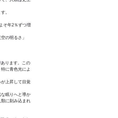
ます。
よそ年2％ずつ増
夜空の明るさ」
があります。この
、特に青色光によ
ルが上昇して目覚
然な眠りへと導か
人類に刻み込まれ