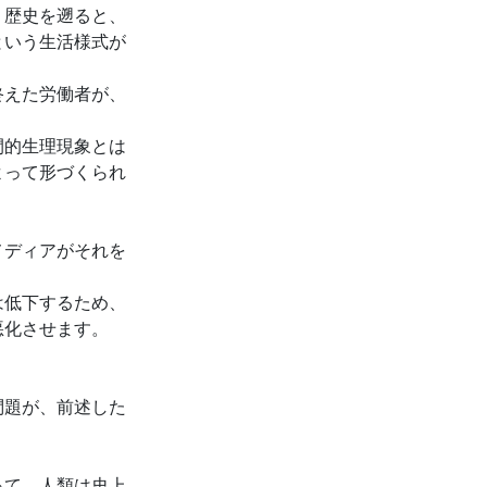
、歴史を遡ると、
という生活様式が
終えた労働者が、
間的生理現象とは
よって形づくられ
メディアがそれを
は低下するため、
悪化させます。
。
問題が、前述した
って、人類は史上