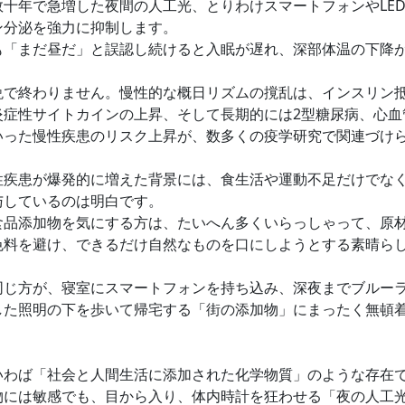
数十年で急増した夜間の人工光、とりわけスマートフォンやLE
ン分泌を強力に抑制します。
も「まだ昼だ」と誤認し続けると入眠が遅れ、深部体温の下降
晩で終わりません。慢性的な概日リズムの撹乱は、インスリン
炎症性サイトカインの上昇、そして長期的には2型糖尿病、心血
いった慢性疾患のリスク上昇が、数多くの疫学研究で関連づけ
性疾患が爆発的に増えた背景には、食生活や運動不足だけでな
与しているのは明白です。
食品添加物を気にする方は、たいへん多くいらっしゃって、原
色料を避け、できるだけ自然なものを口にしようとする素晴ら
同じ方が、寝室にスマートフォンを持ち込み、深夜までブルー
した照明の下を歩いて帰宅する「街の添加物」にまったく無頓
いわば「社会と人間生活に添加された化学物質」のような存在
物には敏感でも、目から入り、体内時計を狂わせる「夜の人工