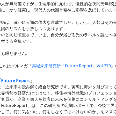
の人が無防備ですが、生理学的に見れば、慢性的な夜間光曝露
範に、かつ確実に、現代人の代謝と精神に影響を及ぼしていま
技術は、確かに人類の偉大な達成でした。しかし、人類はその
太陽のリズムを手放しつつあります。
むのと同じ慎重さで、いま、自分が浴びる光のラベルを読むべ
と考える今週です。
夜も眠りません。
これはメルマガ『
高城未来研究所「Future Report」Vol.779
』
「
Future Report
」
は、近未来を読み解く総合研究所です。実際に海外を飛び回っ
世界情勢や経済だけではなく、移住や海外就職のプロフェッシ
研究員が、企業と個人を顧客に未来を個別にコンサルティング
FutureReport」は、この研究所の定期レポートで、今後世
そして、何に気をつけ、何をしなくてはいけないのか、をマス