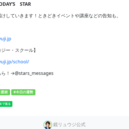
AY’S STAR
届けしていきます！ときどきイベントや講座などの告知も。
uji.jp
ロジー・スクール】
uji.jp/school/
→@stars_messages
占星術
#今日の運勢
鏡リュウジ公式